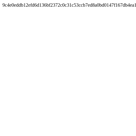
9c4e0eddb12efd6d136bf2372c0c31c53ccb7ed8a0bd0147f167db4ea