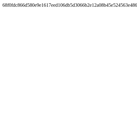
68f0fdc866d580e9e1617eed106db5d3066b2e12a08b45e524563e486