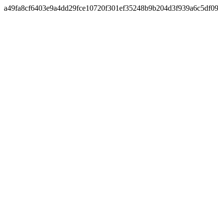
a49fa8cf6403e9a4dd29fce10720f301ef35248b9b204d3f939a6c5df0